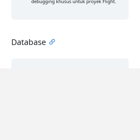
debugging khusus untuk proyek Flight.
Database
Database adalah inti dari sebagian besar
aplikasi. Ini adalah cara Anda menyimpan
dan mengambil data. Beberapa library
database hanyalah wrapper untuk menulis
query dan beberapa adalah ORM yang
lengkap.
flightphp/core SimplePdo
-
official
Helper PDO Flight resmi yang
merupakan bagian dari core. Ini adalah
wrapper modern dengan metode helper