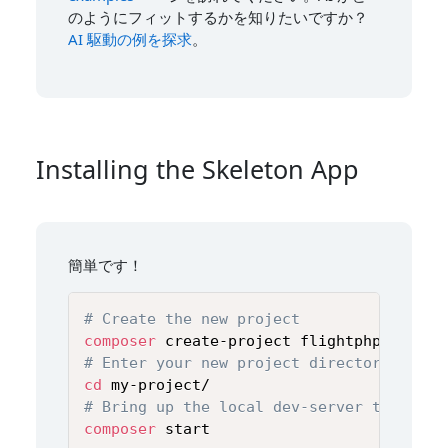
のようにフィットするかを知りたいですか？
AI 駆動の例を探求
。
Installing the Skeleton App
簡単です！
# Create the new project
composer
# Enter your new project directory
cd
# Bring up the local dev-server to get s
composer
 start