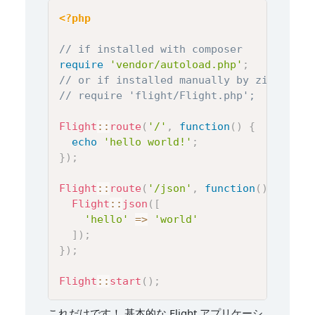
<?php
// if installed with composer
require
'vendor/autoload.php'
;
// or if installed manually by zip file
// require 'flight/Flight.php';
Flight
::
route
(
'/'
,
function
(
)
{
echo
'hello world!'
;
}
)
;
Flight
::
route
(
'/json'
,
function
(
)
{
Flight
::
json
(
[
'hello'
=>
'world'
]
)
;
}
)
;
Flight
::
start
(
)
;
これだけです！ 基本的な Flight アプリケーシ