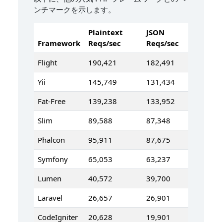
ンチマークを示します。
Plaintext
JSON
Framework
Reqs/sec
Reqs/sec
Flight
190,421
182,491
Yii
145,749
131,434
Fat-Free
139,238
133,952
Slim
89,588
87,348
Phalcon
95,911
87,675
Symfony
65,053
63,237
Lumen
40,572
39,700
Laravel
26,657
26,901
CodeIgniter
20,628
19,901