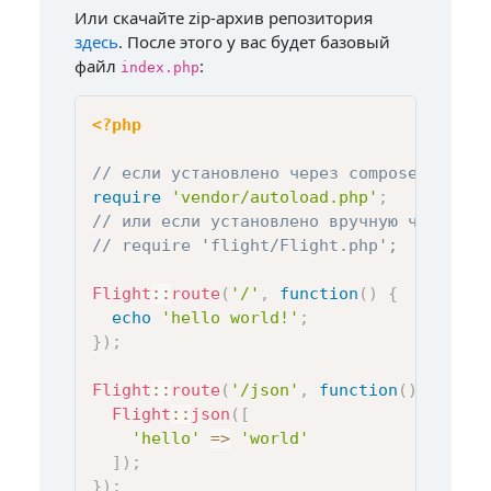
Или скачайте zip-архив репозитория
здесь
. После этого у вас будет базовый
файл
:
index.php
<?php
// если установлено через composer
require
'vendor/autoload.php'
;
// или если установлено вручную через zi
// require 'flight/Flight.php';
Flight
::
route
(
'/'
,
function
(
)
{
echo
'hello world!'
;
}
)
;
Flight
::
route
(
'/json'
,
function
(
)
{
Flight
::
json
(
[
'hello'
=>
'world'
]
)
;
}
)
;