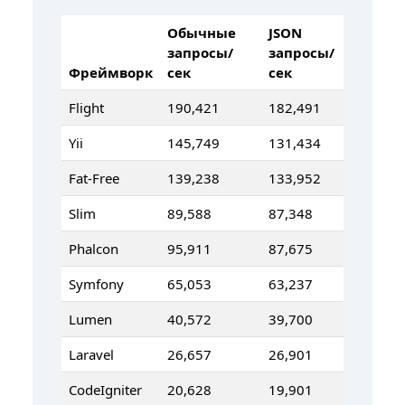
Обычные
JSON
запросы/
запросы/
Фреймворк
сек
сек
Flight
190,421
182,491
Yii
145,749
131,434
Fat-Free
139,238
133,952
Slim
89,588
87,348
Phalcon
95,911
87,675
Symfony
65,053
63,237
Lumen
40,572
39,700
Laravel
26,657
26,901
CodeIgniter
20,628
19,901