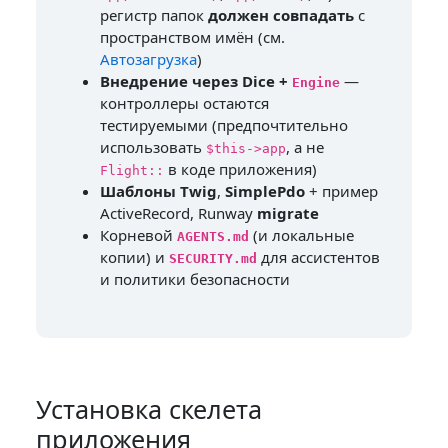
регистр папок
должен совпадать
с
пространством имён (см.
Автозагрузка
)
Внедрение через Dice +
—
Engine
контроллеры остаются
тестируемыми (предпочтительно
использовать
, а не
$this->app
в коде приложения)
Flight::
Шаблоны Twig
,
SimplePdo
+ пример
ActiveRecord, Runway
migrate
Корневой
(и локальные
AGENTS.md
копии) и
для ассистентов
SECURITY.md
и политики безопасности
Установка скелета
приложения