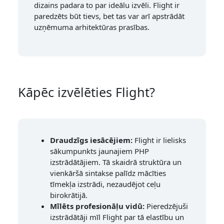
dizains padara to par ideālu izvēli. Flight ir
paredzēts būt tievs, bet tas var arī apstrādāt
uzņēmuma arhitektūras prasības.
Kāpēc izvēlēties Flight?
Draudzīgs iesācējiem:
Flight ir lielisks
sākumpunkts jaunajiem PHP
izstrādātājiem. Tā skaidrā struktūra un
vienkāršā sintakse palīdz mācīties
tīmekļa izstrādi, nezaudējot ceļu
birokrātijā.
Mīlēts profesionāļu vidū:
Pieredzējuši
izstrādātāji mīl Flight par tā elastību un