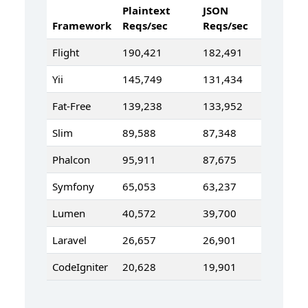
Plaintext
JSON
Framework
Reqs/sec
Reqs/sec
Flight
190,421
182,491
Yii
145,749
131,434
Fat-Free
139,238
133,952
Slim
89,588
87,348
Phalcon
95,911
87,675
Symfony
65,053
63,237
Lumen
40,572
39,700
Laravel
26,657
26,901
CodeIgniter
20,628
19,901