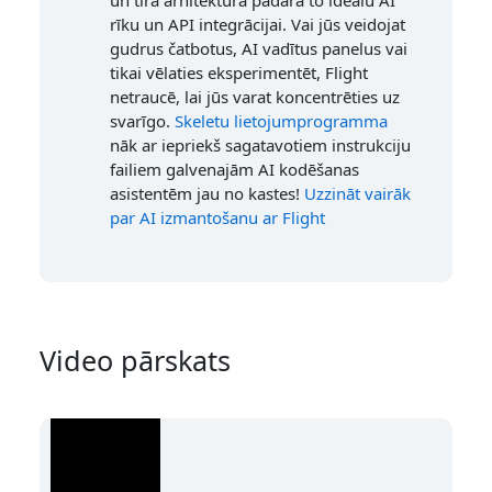
un tīrā arhitektūra padara to ideālu AI
rīku un API integrācijai. Vai jūs veidojat
gudrus čatbotus, AI vadītus panelus vai
tikai vēlaties eksperimentēt, Flight
netraucē, lai jūs varat koncentrēties uz
svarīgo.
Skeletu lietojumprogramma
nāk ar iepriekš sagatavotiem instrukciju
failiem galvenajām AI kodēšanas
asistentēm jau no kastes!
Uzzināt vairāk
par AI izmantošanu ar Flight
Video pārskats