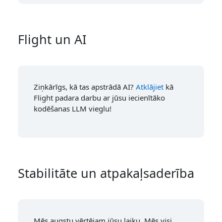
Flight un AI
Ziņkārīgs, kā tas apstrādā AI?
Atklājiet
kā
Flight padara darbu ar jūsu iecienītāko
kodēšanas LLM vieglu!
Stabilitāte un atpakaļsaderība
Mēs augstu vērtējam jūsu laiku. Mēs visi