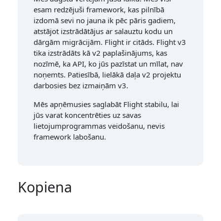
esam redzējuši framework, kas pilnībā
izdomā sevi no jauna ik pēc pāris gadiem,
atstājot izstrādātājus ar salauztu kodu un
dārgām migrācijām. Flight ir citāds. Flight v3
tika izstrādāts kā v2 paplašinājums, kas
nozīmē, ka API, ko jūs pazīstat un mīlat, nav
noņemts. Patiesībā, lielākā daļa v2 projektu
darbosies bez izmaiņām v3.
Mēs apņēmusies saglabāt Flight stabilu, lai
jūs varat koncentrēties uz savas
lietojumprogrammas veidošanu, nevis
framework labošanu.
Kopiena