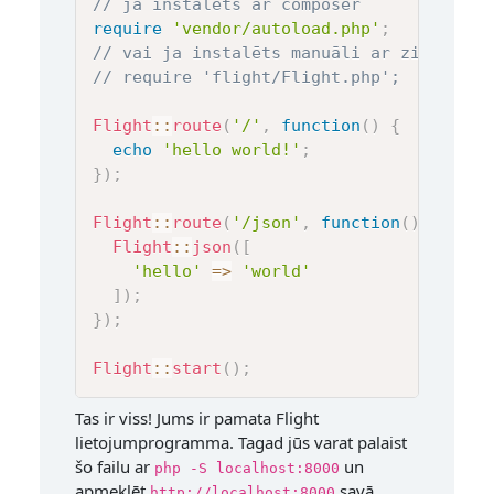
// ja instalēts ar composer
require
'vendor/autoload.php'
;
// vai ja instalēts manuāli ar zip failu
// require 'flight/Flight.php';
Flight
::
route
(
'/'
,
function
(
)
{
echo
'hello world!'
;
}
)
;
Flight
::
route
(
'/json'
,
function
(
)
{
Flight
::
json
(
[
'hello'
=>
'world'
]
)
;
}
)
;
Flight
::
start
(
)
;
Tas ir viss! Jums ir pamata Flight
lietojumprogramma. Tagad jūs varat palaist
šo failu ar
un
php -S localhost:8000
apmeklēt
savā
http://localhost:8000