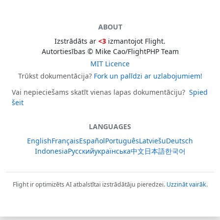
ABOUT
Izstrādāts ar
<3
izmantojot Flight.
Autortiesības © Mike Cao/FlightPHP Team
MIT Licence
Trūkst dokumentācija?
Fork un palīdzi ar uzlabojumiem!
Vai nepieciešams skatīt vienas lapas dokumentāciju?
Spied
šeit
LANGUAGES
English
Français
Español
Português
Latviešu
Deutsch
Indonesia
Русский
українська
中文
日本語
한국어
Flight ir optimizēts AI atbalstītai izstrādātāju pieredzei.
Uzzināt vairāk
.