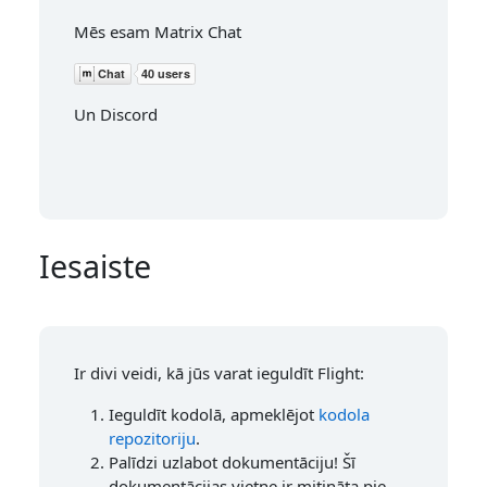
Mēs esam Matrix Chat
Un Discord
Iesaiste
Ir divi veidi, kā jūs varat ieguldīt Flight:
Ieguldīt kodolā, apmeklējot
kodola
repozitoriju
.
Palīdzi uzlabot dokumentāciju! Šī
dokumentācijas vietne ir mitināta pie