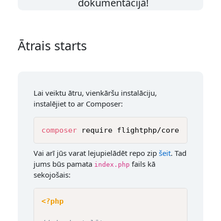
dokumentācijā!
Ātrais starts
Lai veiktu ātru, vienkāršu instalāciju,
instalējiet to ar Composer:
composer
 require flightphp/core
Vai arī jūs varat lejupielādēt repo zip
šeit
. Tad
jums būs pamata
fails kā
index.php
sekojošais:
<?php