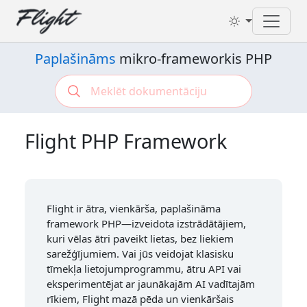
Toggl
Paplašināms
mikro-frameworkis PHP
Flight PHP Framework
Flight ir ātra, vienkārša, paplašināma
framework PHP—izveidota izstrādātājiem,
kuri vēlas ātri paveikt lietas, bez liekiem
sarežģījumiem. Vai jūs veidojat klasisku
tīmekļa lietojumprogrammu, ātru API vai
eksperimentējat ar jaunākajām AI vadītajām
rīkiem, Flight mazā pēda un vienkāršais