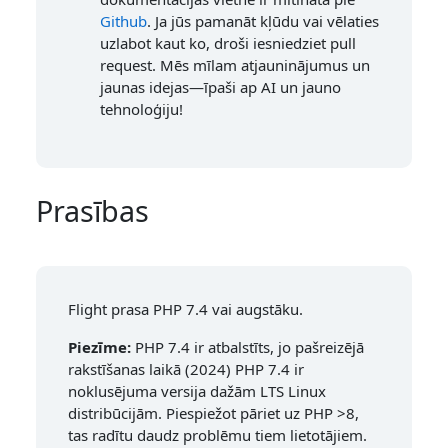
Github
. Ja jūs pamanāt kļūdu vai vēlaties
uzlabot kaut ko, droši iesniedziet pull
request. Mēs mīlam atjauninājumus un
jaunas idejas—īpaši ap AI un jauno
tehnoloģiju!
Prasības
Flight prasa PHP 7.4 vai augstāku.
Piezīme:
PHP 7.4 ir atbalstīts, jo pašreizējā
rakstīšanas laikā (2024) PHP 7.4 ir
noklusējuma versija dažām LTS Linux
distribūcijām. Piespiežot pāriet uz PHP >8,
tas radītu daudz problēmu tiem lietotājiem.