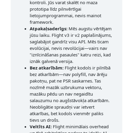
kontroli. Jūs varat skalēt no maza
prototipa līdz pilnvērtīgai
lietojumprogrammai, nevis mainot
framework.
Atpakaļsaderīgs:
Mēs augstu vērtējam
jūsu laiku. Flight v3 ir v2 paplašinājums,
saglabājot gandrīz visu API. Mēs ticam
evolūcijai, nevis revolūcijai—vairs nav
"iznīcināšanas pasaules" katru reizi, kad
iznāk galvenā versija.
Bez atkarībām:
Flight kodols ir pilnībā
bez atkarībām—nav polyfill, nav ārēju
pakotņu, pat ne PSR saskarnes. Tas
nozīmē mazāk uzbrukuma vektoru,
mazāku pēdu un nav negaidītu
salauzumu no augšstāvokļa atkarībām.
Neobligātie spraudņi var ietvert
atkarības, bet kodols vienmēr paliks
tievs un drošs.
Veltīts AI:
Flight minimālais overhead