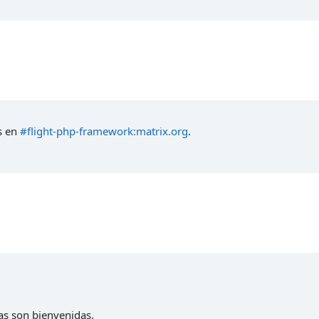
s en
#flight-php-framework:matrix.org
.
as son bienvenidas.