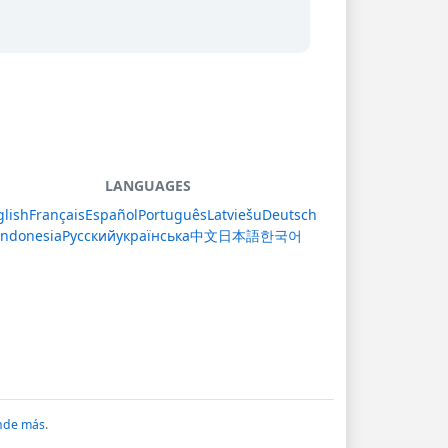
LANGUAGES
glish
Français
Español
Português
Latviešu
Deutsch
Indonesia
Русский
українська
中文
日本語
한국어
nde más
.