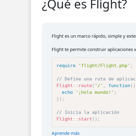
¿Qué es Flight?
Flight es un marco rápido, simple y exte
Flight te permite construir aplicaciones
require
'flight/Flight.php'
;
// Define una ruta de aplicac
Flight
::
route
(
'/'
,
function
(
)
echo
'¡hola mundo!'
;
}
)
;
// Inicia la aplicación
Flight
::
start
(
)
;
Aprende más