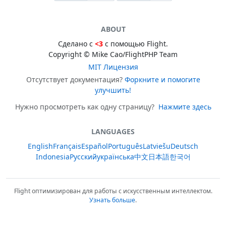
ABOUT
Сделано с
<3
с помощью Flight.
Copyright © Mike Cao/FlightPHP Team
MIT Лицензия
Отсутствует документация?
Форкните и помогите
улучшить!
Нужно просмотреть как одну страницу?
Нажмите здесь
LANGUAGES
English
Français
Español
Português
Latviešu
Deutsch
Indonesia
Русский
українська
中文
日本語
한국어
Flight оптимизирован для работы с искусственным интеллектом.
Узнать больше
.