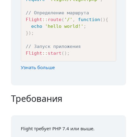
// Определение маршрута
Flight
::
route
(
'/'
,
function
(
)
{
echo
'hello world!'
;
}
)
;
// Запуск приложения
Flight
::
start
(
)
;
Узнать больше
Требования
Flight требует PHP 7.4 или выше.